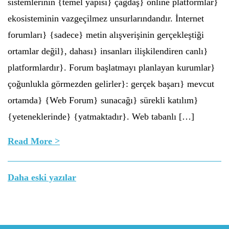
sistemlerinin {temel yapısı} çağdaş} online platformlar}
ekosisteminin vazgeçilmez unsurlarındandır. İnternet
forumları} {sadece} metin alışverişinin gerçekleştiği
ortamlar değil}, dahası} insanları ilişkilendiren canlı}
platformlardır}. Forum başlatmayı planlayan kurumlar}
çoğunlukla görmezden gelirler}: gerçek başarı} mevcut
ortamda} {Web Forum} sunacağı} sürekli katılım}
{yeteneklerinde} {yatmaktadır}. Web tabanlı […]
Read More >
Yazı
Daha eski yazılar
gezinmesi