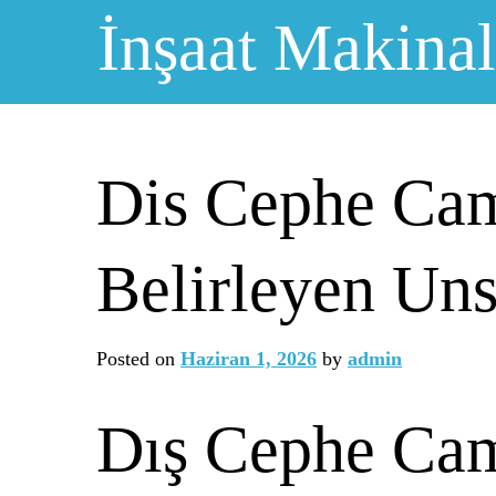
Skip
İnşaat Makinal
to
content
Dis Cephe Cam
Belirleyen Uns
Posted on
Haziran 1, 2026
by
admin
Dış Cephe Cam