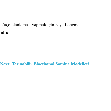
ru bütçe planlaması yapmak için hayati öneme
idir.
Next:
Tasinabilir Bioethanol Somine Modelleri