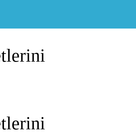
lerini
lerini