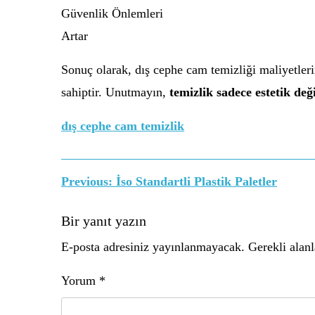
Güvenlik Önlemleri
Artar
Sonuç olarak, dış cephe cam temizliği maliyetler
sahiptir. Unutmayın,
temizlik sadece estetik değ
dış cephe cam temizlik
Yazı
Previous:
İso Standartli Plastik Paletler
gezinmesi
Bir yanıt yazın
E-posta adresiniz yayınlanmayacak.
Gerekli alan
Yorum
*