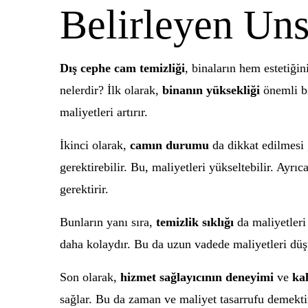
Belirleyen Uns
Dış cephe cam temizliği
, binaların hem estetiğin
nelerdir? İlk olarak,
binanın yüksekliği
önemli bi
maliyetleri artırır.
İkinci olarak,
camın durumu
da dikkat edilmesi 
gerektirebilir. Bu, maliyetleri yükseltebilir. Ayr
gerektirir.
Bunların yanı sıra,
temizlik sıklığı
da maliyetleri 
daha kolaydır. Bu da uzun vadede maliyetleri düşür
Son olarak,
hizmet sağlayıcının deneyimi
ve
kal
sağlar. Bu da zaman ve maliyet tasarrufu demektir