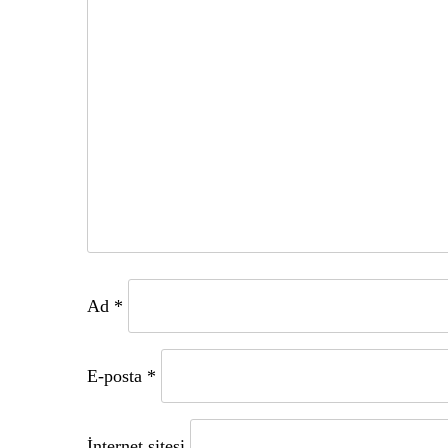
Ad
*
E-posta
*
İnternet sitesi