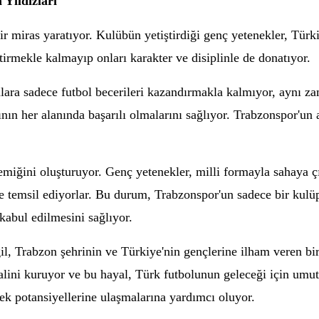
 Yıldızları
 miras yaratıyor. Kulübün yetiştirdiği genç yetenekler, Türkiy
tirmekle kalmayıp onları karakter ve disiplinle de donatıyor.
lara sadece futbol becerileri kazandırmakla kalmıyor, aynı za
ının her alanında başarılı olmalarını sağlıyor. Trabzonspor'un
emiğini oluşturuyor. Genç yetenekler, milli formayla sahaya çı
de temsil ediyorlar. Bu durum, Trabzonspor'un sadece bir kulü
kabul edilmesini sağlıyor.
il, Trabzon şehrinin ve Türkiye'nin gençlerine ilham veren bi
alini kuruyor ve bu hayal, Türk futbolunun geleceği için umut 
ek potansiyellerine ulaşmalarına yardımcı oluyor.