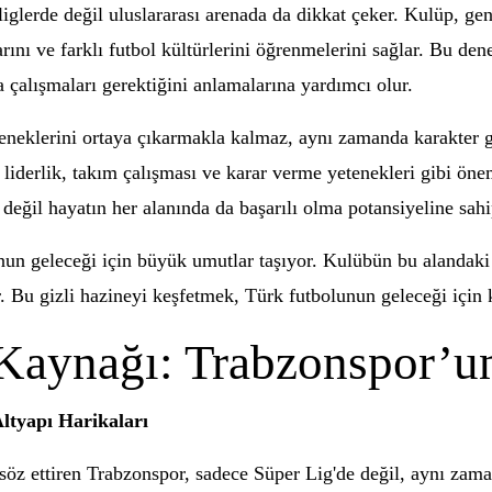
liglerde değil uluslararası arenada da dikkat çeker. Kulüp, ge
nı ve farklı futbol kültürlerini öğrenmelerini sağlar. Bu dene
la çalışmaları gerektiğini anlamalarına yardımcı olur.
teneklerini ortaya çıkarmakla kalmaz, aynı zamanda karakter 
 liderlik, takım çalışması ve karar verme yetenekleri gibi öne
değil hayatın her alanında da başarılı olma potansiyeline sahip
nun geleceği için büyük umutlar taşıyor. Kulübün bu alandaki 
r. Bu gizli hazineyi keşfetmek, Türk futbolunun geleceği için k
Kaynağı: Trabzonspor’un
ltyapı Harikaları
 söz ettiren Trabzonspor, sadece Süper Lig'de değil, aynı zam