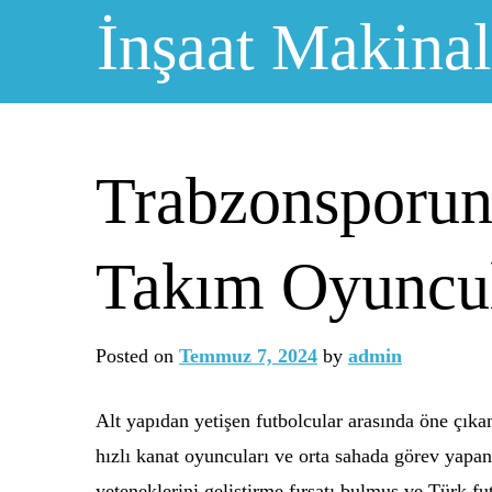
Skip
İnşaat Makinal
to
content
Trabzonsporun 
Takım Oyuncul
Posted on
Temmuz 7, 2024
by
admin
Alt yapıdan yetişen futbolcular arasında öne çıkan
hızlı kanat oyuncuları ve orta sahada görev yapa
yeteneklerini geliştirme fırsatı bulmuş ve Türk fu