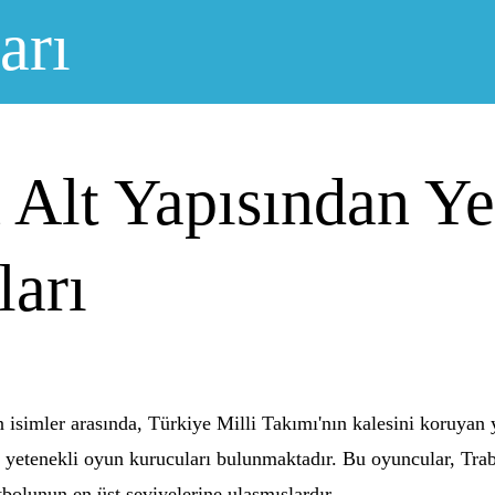
arı
Alt Yapısından Yet
arı
 isimler arasında, Türkiye Milli Takımı'nın kalesini koruyan y
n yetenekli oyun kurucuları bulunmaktadır. Bu oyuncular, Trab
tbolunun en üst seviyelerine ulaşmışlardır.