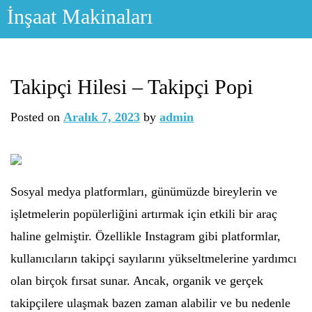
Skip
İnşaat Makinaları
to
content
Takipçi Hilesi – Takipçi Popi
Posted on
Aralık 7, 2023
by
admin
Sosyal medya platformları, günümüzde bireylerin ve
işletmelerin popülerliğini artırmak için etkili bir araç
haline gelmiştir. Özellikle Instagram gibi platformlar,
kullanıcıların takipçi sayılarını yükseltmelerine yardımcı
olan birçok fırsat sunar. Ancak, organik ve gerçek
takipçilere ulaşmak bazen zaman alabilir ve bu nedenle