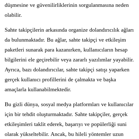
düşmesine ve güvenilirliklerinin sorgulanmasına neden
olabilir.
Sahte takipçilerin arkasında organize dolandırıcılık ağları
da bulunmaktadır. Bu ağlar, sahte takipçi ve etkileşim
paketleri sunarak para kazanırken, kullanıcıların hesap
bilgilerini ele geçirebilir veya zararlı yazılımlar yayabilir.
Ayrıca, bazı dolandırıcılar, sahte takipçi satışı yaparken
gerçek kullanıcı profillerini de çalmakta ve başka
amaçlarla kullanabilmektedir.
Bu gizli dünya, sosyal medya platformları ve kullanıcılar
için bir tehdit oluşturmaktadır. Sahte takipçiler, gerçek
etkileşimleri taklit ederek, başarıyı ve popülerliği suni
olarak yükseltebilir. Ancak, bu hileli yöntemler uzun