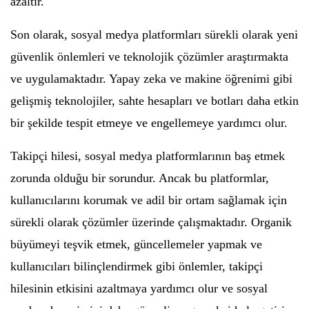
azaltır.
Son olarak, sosyal medya platformları sürekli olarak yeni
güvenlik önlemleri ve teknolojik çözümler araştırmakta
ve uygulamaktadır. Yapay zeka ve makine öğrenimi gibi
gelişmiş teknolojiler, sahte hesapları ve botları daha etkin
bir şekilde tespit etmeye ve engellemeye yardımcı olur.
Takipçi hilesi, sosyal medya platformlarının baş etmek
zorunda olduğu bir sorundur. Ancak bu platformlar,
kullanıcılarını korumak ve adil bir ortam sağlamak için
sürekli olarak çözümler üzerinde çalışmaktadır. Organik
büyümeyi teşvik etmek, güncellemeler yapmak ve
kullanıcıları bilinçlendirmek gibi önlemler, takipçi
hilesinin etkisini azaltmaya yardımcı olur ve sosyal