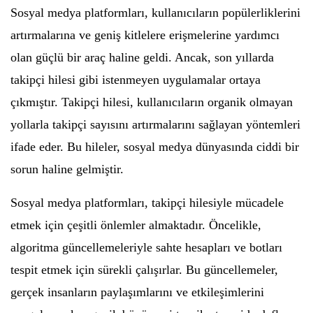
Sosyal medya platformları, kullanıcıların popülerliklerini
artırmalarına ve geniş kitlelere erişmelerine yardımcı
olan güçlü bir araç haline geldi. Ancak, son yıllarda
takipçi hilesi gibi istenmeyen uygulamalar ortaya
çıkmıştır. Takipçi hilesi, kullanıcıların organik olmayan
yollarla takipçi sayısını artırmalarını sağlayan yöntemleri
ifade eder. Bu hileler, sosyal medya dünyasında ciddi bir
sorun haline gelmiştir.
Sosyal medya platformları, takipçi hilesiyle mücadele
etmek için çeşitli önlemler almaktadır. Öncelikle,
algoritma güncellemeleriyle sahte hesapları ve botları
tespit etmek için sürekli çalışırlar. Bu güncellemeler,
gerçek insanların paylaşımlarını ve etkileşimlerini