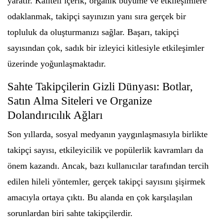
yaratır. Kaliteli içerik, organik büyüme ve etkileşimlere
odaklanmak, takipçi sayınızın yanı sıra gerçek bir
topluluk da oluşturmanızı sağlar. Başarı, takipçi
sayısından çok, sadık bir izleyici kitlesiyle etkileşimler
üzerinde yoğunlaşmaktadır.
Sahte Takipçilerin Gizli Dünyası: Botlar,
Satın Alma Siteleri ve Organize
Dolandırıcılık Ağları
Son yıllarda, sosyal medyanın yaygınlaşmasıyla birlikte
takipçi sayısı, etkileyicilik ve popülerlik kavramları da
önem kazandı. Ancak, bazı kullanıcılar tarafından tercih
edilen hileli yöntemler, gerçek takipçi sayısını şişirmek
amacıyla ortaya çıktı. Bu alanda en çok karşılaşılan
sorunlardan biri sahte takipçilerdir.