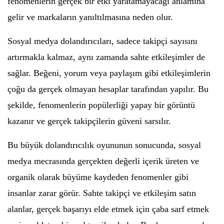
fenomenlerin gerçek bir etki yaratamayacağı anlamına
gelir ve markaların yanıltılmasına neden olur.
Sosyal medya dolandırıcıları, sadece takipçi sayısını
artırmakla kalmaz, aynı zamanda sahte etkileşimler de
sağlar. Beğeni, yorum veya paylaşım gibi etkileşimlerin
çoğu da gerçek olmayan hesaplar tarafından yapılır. Bu
şekilde, fenomenlerin popülerliği yapay bir görüntü
kazanır ve gerçek takipçilerin güveni sarsılır.
Bu büyük dolandırıcılık oyununun sonucunda, sosyal
medya mecrasında gerçekten değerli içerik üreten ve
organik olarak büyüme kaydeden fenomenler gibi
insanlar zarar görür. Sahte takipçi ve etkileşim satın
alanlar, gerçek başarıyı elde etmek için çaba sarf etmek