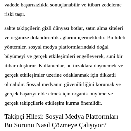
vadede başarısızlıkla sonuçlanabilir ve itibarı zedeleme
riski taşır.
sahte takipçilerin gizli dünyası botlar, satın alma siteleri
ve organize dolandırıcılık ağlarını içermektedir. Bu hileli
yöntemler, sosyal medya platformlarındaki doğal
büyümeyi ve gerçek etkileşimleri engelleyerek, suni bir
itibar oluşturur. Kullanıcılar, bu tuzaklara düşmemek ve
gerçek etkileşimler üzerine odaklanmak için dikkatli
olmalıdır. Sosyal medyanın güvenilirliğini korumak ve
gerçek başarıyı elde etmek için organik büyüme ve
gerçek takipçilerle etkileşim kurma önemlidir.
Takipçi Hilesi: Sosyal Medya Platformları
Bu Sorunu Nasıl Çözmeye Çalışıyor?