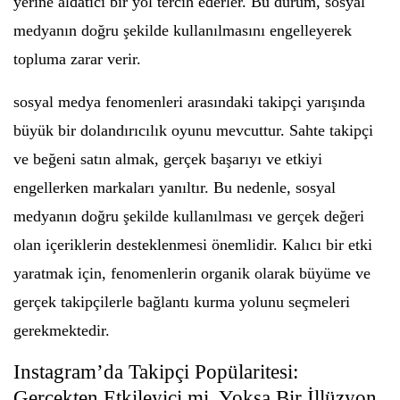
yerine aldatıcı bir yol tercih ederler. Bu durum, sosyal
medyanın doğru şekilde kullanılmasını engelleyerek
topluma zarar verir.
sosyal medya fenomenleri arasındaki takipçi yarışında
büyük bir dolandırıcılık oyunu mevcuttur. Sahte takipçi
ve beğeni satın almak, gerçek başarıyı ve etkiyi
engellerken markaları yanıltır. Bu nedenle, sosyal
medyanın doğru şekilde kullanılması ve gerçek değeri
olan içeriklerin desteklenmesi önemlidir. Kalıcı bir etki
yaratmak için, fenomenlerin organik olarak büyüme ve
gerçek takipçilerle bağlantı kurma yolunu seçmeleri
gerekmektedir.
Instagram’da Takipçi Popülaritesi:
Gerçekten Etkileyici mi, Yoksa Bir İllüzyon