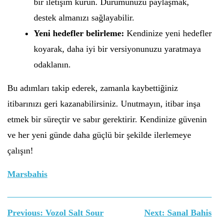
bir iletişim kurun. Durumunuzu paylaşmak,
destek almanızı sağlayabilir.
Yeni hedefler belirleme:
Kendinize yeni hedefler
koyarak, daha iyi bir versiyonunuzu yaratmaya
odaklanın.
Bu adımları takip ederek, zamanla kaybettiğiniz
itibarınızı geri kazanabilirsiniz. Unutmayın, itibar inşa
etmek bir süreçtir ve sabır gerektirir. Kendinize güvenin
ve her yeni günde daha güçlü bir şekilde ilerlemeye
çalışın!
Marsbahis
Yazı
Previous:
Vozol Salt Sour
Next:
Sanal Bahis