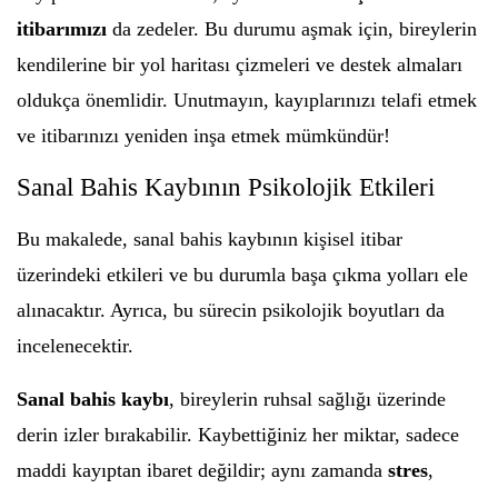
itibarımızı
da zedeler. Bu durumu aşmak için, bireylerin
kendilerine bir yol haritası çizmeleri ve destek almaları
oldukça önemlidir. Unutmayın, kayıplarınızı telafi etmek
ve itibarınızı yeniden inşa etmek mümkündür!
Sanal Bahis Kaybının Psikolojik Etkileri
Bu makalede, sanal bahis kaybının kişisel itibar
üzerindeki etkileri ve bu durumla başa çıkma yolları ele
alınacaktır. Ayrıca, bu sürecin psikolojik boyutları da
incelenecektir.
Sanal bahis kaybı
, bireylerin ruhsal sağlığı üzerinde
derin izler bırakabilir. Kaybettiğiniz her miktar, sadece
maddi kayıptan ibaret değildir; aynı zamanda
stres
,