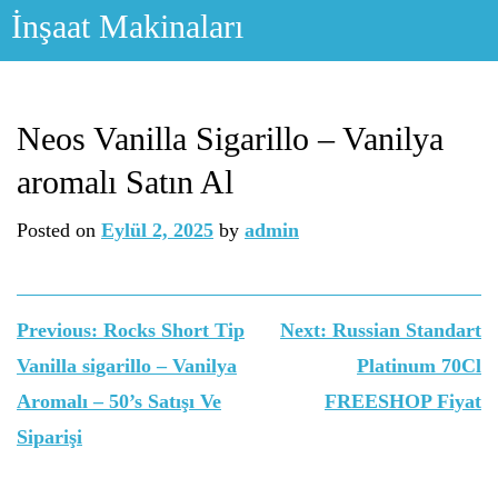
Skip
İnşaat Makinaları
to
content
Neos Vanilla Sigarillo – Vanilya
aromalı Satın Al
Posted on
Eylül 2, 2025
by
admin
Yazı
Previous:
Rocks Short Tip
Next:
Russian Standart
gezinmesi
Vanilla sigarillo – Vanilya
Platinum 70Cl
Aromalı – 50’s Satışı Ve
FREESHOP Fiyat
Siparişi