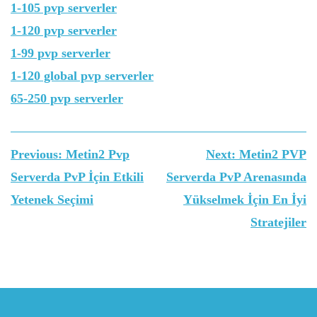
1-105 pvp serverler
1-120 pvp serverler
1-99 pvp serverler
1-120 global pvp serverler
65-250 pvp serverler
Yazı
Previous:
Metin2 Pvp
Next:
Metin2 PVP
gezinmesi
Serverda PvP İçin Etkili
Serverda PvP Arenasında
Yetenek Seçimi
Yükselmek İçin En İyi
Stratejiler