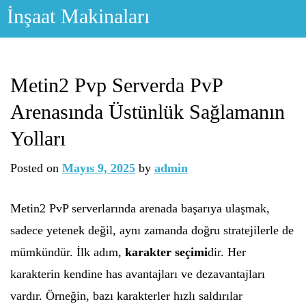
Skip
İnşaat Makinaları
to
content
Metin2 Pvp Serverda PvP
Arenasında Üstünlük Sağlamanın
Yolları
Posted on
Mayıs 9, 2025
by
admin
Metin2 PvP serverlarında arenada başarıya ulaşmak,
sadece yetenek değil, aynı zamanda doğru stratejilerle de
mümkündür. İlk adım,
karakter seçimi
dir. Her
karakterin kendine has avantajları ve dezavantajları
vardır. Örneğin, bazı karakterler hızlı saldırılar