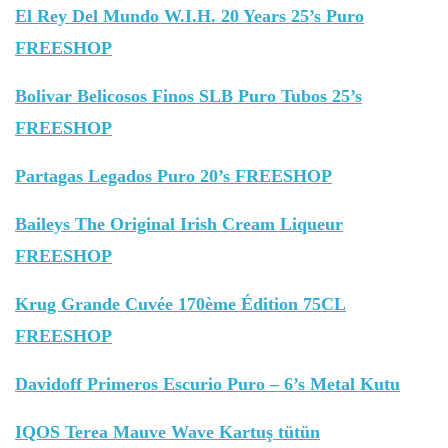
El Rey Del Mundo W.I.H. 20 Years 25’s Puro
FREESHOP
Bolivar Belicosos Finos SLB Puro Tubos 25’s
FREESHOP
Partagas Legados Puro 20’s FREESHOP
Baileys The Original Irish Cream Liqueur
FREESHOP
Krug Grande Cuvée 170ème Édition 75CL
FREESHOP
Davidoff Primeros Escurio Puro – 6’s Metal Kutu
IQOS Terea Mauve Wave Kartuş tütün