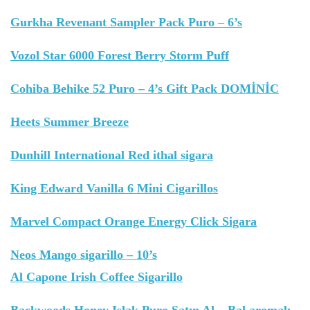
Gurkha Revenant Sampler Pack Puro – 6’s
Vozol Star 6000 Forest Berry Storm Puff
Cohiba Behike 52 Puro – 4’s Gift Pack DOMİNİC
Heets Summer Breeze
Dunhill International Red ithal sigara
King Edward Vanilla 6 Mini Cigarillos
Marvel Compact Orange Energy Click Sigara
Neos Mango sigarillo – 10’s
Al Capone Irish Coffee Sigarillo