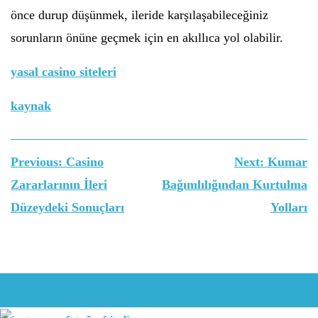
önce durup düşünmek, ileride karşılaşabileceğiniz
sorunların önüne geçmek için en akıllıca yol olabilir.
yasal casino siteleri
kaynak
Yazı
Previous:
Casino
Next:
Kumar
gezinmesi
Zararlarının İleri
Bağımlılığından Kurtulma
Düzeydeki Sonuçları
Yolları