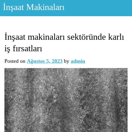
Skip
İnşaat Makinaları
to
content
İnşaat makinaları sektöründe karlı
iş fırsatları
Posted on
Ağustos 5, 2023
by
admin