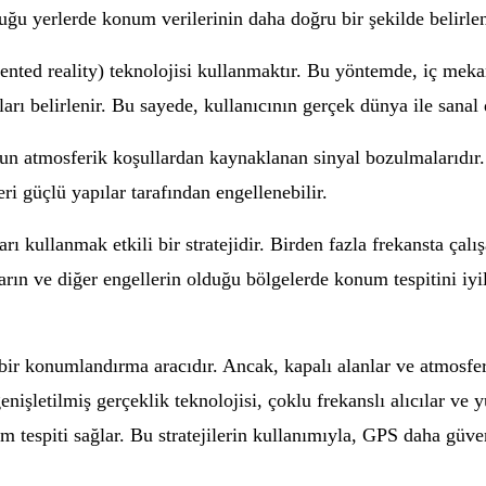
ğu yerlerde konum verilerinin daha doğru bir şekilde belirlen
gmented reality) teknolojisi kullanmaktır. Bu yöntemde, iç me
arı belirlenir. Bu sayede, kullanıcının gerçek dünya ile sanal
un atmosferik koşullardan kaynaklanan sinyal bozulmalarıdır
i güçlü yapılar tarafından engellenebilir.
 kullanmak etkili bir stratejidir. Birden fazla frekansta çalış
arın ve diğer engellerin olduğu bölgelerde konum tespitini iyil
r konumlandırma aracıdır. Ancak, kapalı alanlar ve atmosferi
genişletilmiş gerçeklik teknolojisi, çoklu frekanslı alıcılar ve
espiti sağlar. Bu stratejilerin kullanımıyla, GPS daha güvenili