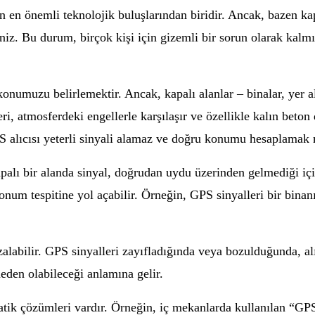
en önemli teknolojik buluşlarından biridir. Ancak, bazen kap
iz. Bu durum, birçok kişi için gizemli bir sorun olarak kalmı
onumuzu belirlemektir. Ancak, kapalı alanlar – binalar, yer al
eri, atmosferdeki engellerle karşılaşır ve özellikle kalın beto
PS alıcısı yeterli sinyali alamaz ve doğru konumu hesaplam
palı bir alanda sinyal, doğrudan uydu üzerinden gelmediği iç
num tespitine yol açabilir. Örneğin, GPS sinyalleri bir binanı
zalabilir. GPS sinyalleri zayıfladığında veya bozulduğunda, a
eden olabileceği anlamına gelir.
tik çözümleri vardır. Örneğin, iç mekanlarda kullanılan “GPS 