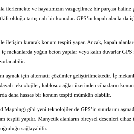
a ilerlemekte ve hayatımızın vazgeçilmez bir parçası haline 
kili olduğu tartışmalı bir konudur. GPS’in kapalı alanlarda işl
 iletişim kurarak konum tespiti yapar. Ancak, kapalı alanlar
iç mekanlarda yoğun beton yapılar veya kalın duvarlar GPS s
orlanabilir.
nı aşmak için alternatif çözümler geliştirilmektedir. İç mekan
na dayalı teknolojiler, kablosuz ağlar üzerinden cihazların ko
arda daha hassas bir konum tespiti mümkün olabilir.
 Mapping) gibi yeni teknolojiler de GPS’in sınırlarını aşma
tespiti yapılır. Manyetik alanların bireysel desenleri cihaz t
oğruluğu sağlayabilir.