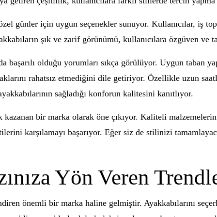
a getiren çeşitlilik, kullanıcılara farklı stillerde tercih yapm
el günler için uygun seçenekler sunuyor. Kullanıcılar, iş topl
Ayakkabıların şık ve zarif görünümü, kullanıcılara özgüven ve ta
 da başarılı olduğu yorumları sıkça görülüyor. Uygun taban ya
aklarını rahatsız etmediğini dile getiriyor. Özellikle uzun sa
ayakkabılarının sağladığı konforun kalitesini kanıtlıyor.
ik kazanan bir marka olarak öne çıkıyor. Kaliteli malzemelerin 
tilerini karşılamayı başarıyor. Eğer siz de stilinizi tamamlaya
zınıza Yön Veren Trendl
ndiren önemli bir marka haline gelmiştir. Ayakkabılarını seçer