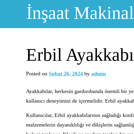
Skip
İnşaat Makinal
to
content
Erbil Ayakkab
Posted on
Şubat 26, 2024
by
admin
Ayakkabılar, herkesin gardırobunda önemli bir yer 
kullanıcı deneyimini de içermelidir. Erbil ayakka
Kullanıcılar, Erbil ayakkabılarının sağladığı kon
malzemelerin dayanıklılığı ve dikişlerin sağlamlığı