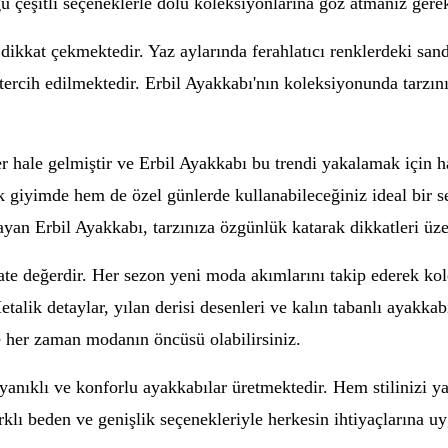
u çeşitli seçeneklerle dolu koleksiyonlarına göz atmanız gere
kkat çekmektedir. Yaz aylarında ferahlatıcı renklerdeki sandal
tercih edilmektedir. Erbil Ayakkabı'nın koleksiyonunda tarzın
hale gelmiştir ve Erbil Ayakkabı bu trendi yakalamak için ha
 giyimde hem de özel günlerde kullanabileceğiniz ideal bir se
yan Erbil Ayakkabı, tarzınıza özgünlük katarak dikkatleri üze
ate değerdir. Her sezon yeni moda akımlarını takip ederek ko
talik detaylar, yılan derisi desenleri ve kalın tabanlı ayakkab
ve her zaman modanın öncüsü olabilirsiniz.
yanıklı ve konforlu ayakkabılar üretmektedir. Hem stilinizi y
farklı beden ve genişlik seçenekleriyle herkesin ihtiyaçların