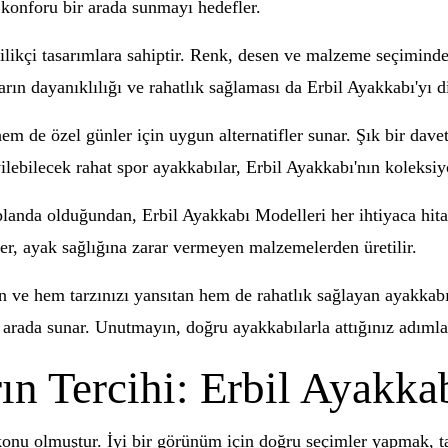
 konforu bir arada sunmayı hedefler.
ilikçi tasarımlara sahiptir. Renk, desen ve malzeme seçiminde 
arın dayanıklılığı ve rahatlık sağlaması da Erbil Ayakkabı'yı 
 de özel günler için uygun alternatifler sunar. Şık bir davete
yilebilecek rahat spor ayakkabılar, Erbil Ayakkabı'nın koleksi
planda olduğundan, Erbil Ayakkabı Modelleri her ihtiyaca hit
ler, ayak sağlığına zarar vermeyen malzemelerden üretilir.
n ve hem tarzınızı yansıtan hem de rahatlık sağlayan ayakkab
ir arada sunar. Unutmayın, doğru ayakkabılarla attığınız adımlar
rın Tercihi: Erbil Ayakk
konu olmuştur. İyi bir görünüm için doğru seçimler yapmak, 