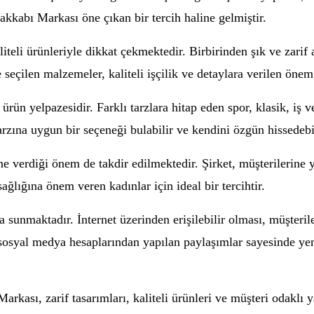
yakkabı Markası öne çıkan bir tercih haline gelmiştir.
liteli ürünleriyle dikkat çekmektedir. Birbirinden şık ve zarif
seçilen malzemeler, kaliteli işçilik ve detaylara verilen önem,
ürün yelpazesidir. Farklı tarzlara hitap eden spor, klasik, iş
zına uygun bir seçeneği bulabilir ve kendini özgün hissedebil
 verdiği önem de takdir edilmektedir. Şirket, müşterilerine 
ağlığına önem veren kadınlar için ideal bir tercihtir.
unmaktadır. İnternet üzerinden erişilebilir olması, müşteriler
sosyal medya hesaplarından yapılan paylaşımlar sayesinde yen
 Markası, zarif tasarımları, kaliteli ürünleri ve müşteri odaklı