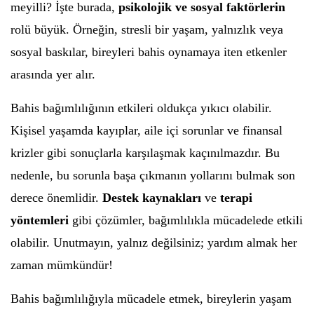
meyilli? İşte burada,
psikolojik ve sosyal faktörlerin
rolü büyük. Örneğin, stresli bir yaşam, yalnızlık veya
sosyal baskılar, bireyleri bahis oynamaya iten etkenler
arasında yer alır.
Bahis bağımlılığının etkileri oldukça yıkıcı olabilir.
Kişisel yaşamda kayıplar, aile içi sorunlar ve finansal
krizler gibi sonuçlarla karşılaşmak kaçınılmazdır. Bu
nedenle, bu sorunla başa çıkmanın yollarını bulmak son
derece önemlidir.
Destek kaynakları
ve
terapi
yöntemleri
gibi çözümler, bağımlılıkla mücadelede etkili
olabilir. Unutmayın, yalnız değilsiniz; yardım almak her
zaman mümkündür!
Bahis bağımlılığıyla mücadele etmek, bireylerin yaşam