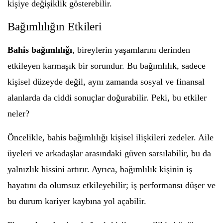
kişiye değişiklik gösterebilir.
Bağımlılığın Etkileri
Bahis bağımlılığı
, bireylerin yaşamlarını derinden
etkileyen karmaşık bir sorundur. Bu bağımlılık, sadece
kişisel düzeyde değil, aynı zamanda sosyal ve finansal
alanlarda da ciddi sonuçlar doğurabilir. Peki, bu etkiler
neler?
Öncelikle, bahis bağımlılığı kişisel ilişkileri zedeler. Aile
üyeleri ve arkadaşlar arasındaki güven sarsılabilir, bu da
yalnızlık hissini artırır. Ayrıca, bağımlılık kişinin iş
hayatını da olumsuz etkileyebilir; iş performansı düşer ve
bu durum kariyer kaybına yol açabilir.