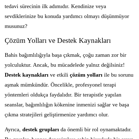
tedavi sürecinin ilk adımıdır. Kendinize veya
sevdiklerinize bu konuda yardımcı olmayı düşünmüyor
musunuz?
Çözüm Yolları ve Destek Kaynakları
Bahis bağımlılığıyla başa çıkmak, çoğu zaman zor bir
yolculuktur. Ancak, bu mücadelede yalnız değilsiniz!
Destek kaynakları
ve etkili
çözüm yolları
ile bu sorunu
aşmak mümkündür. Öncelikle, profesyonel terapi
yöntemleri oldukça faydalıdır. Bir terapistle yapılan
seanslar, bağımlılığın kökenine inmenizi sağlar ve başa
çıkma stratejileri geliştirmenize yardımcı olur.
Ayrıca,
destek grupları
da önemli bir rol oynamaktadır.