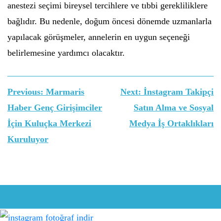
anestezi seçimi bireysel tercihlere ve tıbbi gerekliliklere
bağlıdır. Bu nedenle, doğum öncesi dönemde uzmanlarla
yapılacak görüşmeler, annelerin en uygun seçeneği
belirlemesine yardımcı olacaktır.
Yazı
Previous:
Marmaris
Next:
İnstagram Takipçi
gezinmesi
Haber Genç Girişimciler
Satın Alma ve Sosyal
İçin Kuluçka Merkezi
Medya İş Ortaklıkları
Kuruluyor