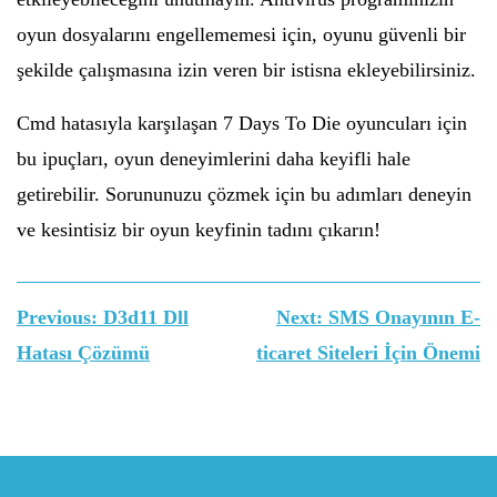
oyun dosyalarını engellememesi için, oyunu güvenli bir
şekilde çalışmasına izin veren bir istisna ekleyebilirsiniz.
Cmd hatasıyla karşılaşan 7 Days To Die oyuncuları için
bu ipuçları, oyun deneyimlerini daha keyifli hale
getirebilir. Sorununuzu çözmek için bu adımları deneyin
ve kesintisiz bir oyun keyfinin tadını çıkarın!
Yazı
Previous:
D3d11 Dll
Next:
SMS Onayının E-
gezinmesi
Hatası Çözümü
ticaret Siteleri İçin Önemi